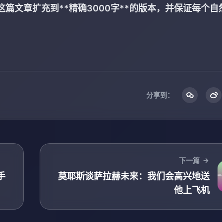
篇文章扩充到**精确3000字**的版本，并保证每个自
分享到：
下一篇
手
莫耶斯谈萨拉赫未来：我们会高兴地送
他上飞机