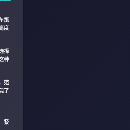
车策
高度
选择
这种
。范
现了
、紧