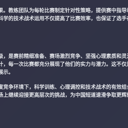
果。教练团队为每轮比赛制定针对性策略，提供赛中指导
科学的技术战术运用不仅提高了比赛效率，也保证了选手
级，是赛前精细准备、赛场激烈竞争、坚强心理素质和灵
计，每一次比赛都充分展现了他们的实力与潜力。这不仅
展示。
度竞争环境下，科学训练、心理调控和技术战术的有效结
场上继续迎接更高层次的挑战，为中国短道速滑争取更辉