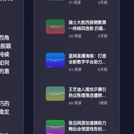
精神
31 阅读
2天前
骑士大胜西部倒数第
一终结四连败 仍稳居
东部第一领先绿军五
38 阅读
5天前
烈角
场
神脱颖
持续
蓝网直播海南：打造
全新数字平台助力海
如何
南文化与旅游产业发
43 阅读
6天前
的激
展
王艺迪入围世乒赛引
热议陈熠落选遭群嘲
王励勤选人标准被质
巧的
48 阅读
1周前
疑偏心
稳定
极迅网游加速器助力
畅玩全球游戏告别延