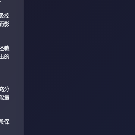
。
吸控
而影
还敏
出的
充分
能量
段保