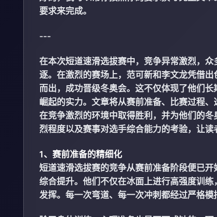
要求来完成。
---
在本次短道速滑选拔赛中，竞争异常激烈，众
逐。在激烈的赛场上，范可新和李文龙凭借出
而出，成功晋级冬奥会。这不仅体现了他们长
崛起的实力。文章将从赛前准备、比赛过程、
在竞争激烈的环境中取得胜利，并为他们的冬
烈程度以及赛事对选手综合能力的考验，让读
1、赛前准备的精细化
短道速滑选拔赛的竞争从赛前准备阶段便已开
综合提升。他们不仅在冰面上进行高强度训练
发挥。每一次弯道、每一次冲刺都经过严格模